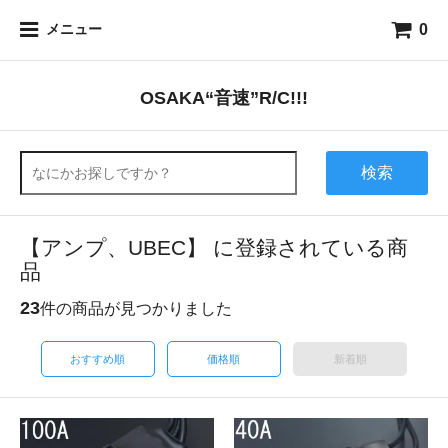
0
メニュー
OSAKA“音速”R/C!!!
検索
【アンプ、UBEC】 に登録されている商
品
23
件の商品が見つかりました
おすすめ順
価格順
新着順