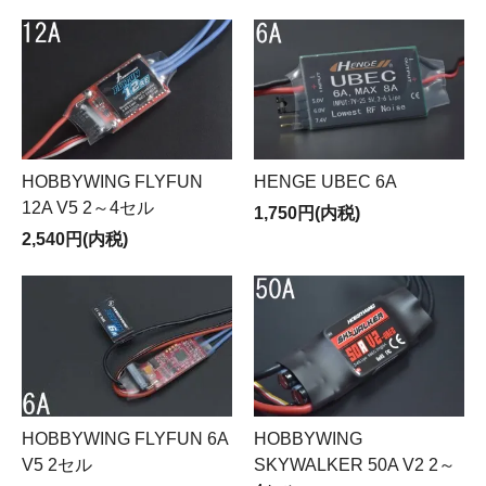
HOBBYWING FLYFUN
HENGE UBEC 6A
12A V5 2～4セル
1,750円(内税)
2,540円(内税)
HOBBYWING
HOBBYWING FLYFUN 6A
SKYWALKER 50A V2 2～
V5 2セル