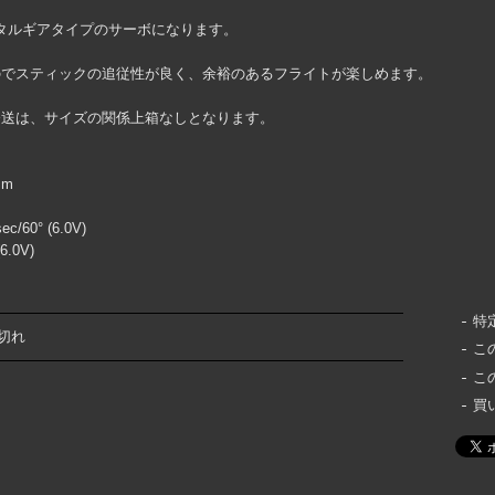
メタルギアタイプのサーボになります。
のでスティックの追従性が良く、余裕のあるフライトが楽しめます。
発送は、サイズの関係上箱なしとなります。
mm
/60° (6.0V)
6.0V)
特
切れ
こ
こ
買