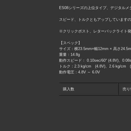
ES08シリーズの上位タイプ、デジタル
スピード、トルクともアップしています
※クリックポスト、レターパックライト
【スペック】
サイズ：横23.5mm×幅12mm × 高さ24.5
重量：14.8g
動作スピード： 0.10sec/60° (4.8V)、0.08sec
トルク：2.3 kg/cm (4.8V)、2.6 kg/cm (
動作電圧：4.8V ～ 6.0V
購入数
売り