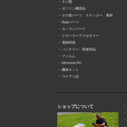
ネジ類
ガソリン機用品
その他パーツ、ステッカー、素材
Bajaパーツ
カ―ラジパーツ
クローラーアクセサリー
電飾関係
バッテリー、関連用品
フィルム
Minimum RC
機体キット
ワケアリ品
ショップについて