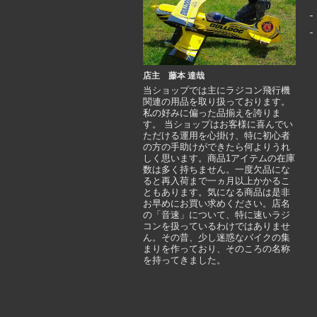
店主 藤本 達哉
当ショップでは主にラジコン飛行機
関連の用品を取り扱っております。
私の好みに偏った品揃えを誇りま
す。 当ショップはお客様に喜んでい
ただける運用を心掛け、特に初心者
の方の手助けができたら何よりうれ
しく思います。商品1アイテムの在庫
数は多く持ちません。一度欠品にな
ると再入荷まで一ヵ月以上かかるこ
ともあります。気になる商品は是非
お早めにお買い求めください。店名
の「音速」について、特に速いラジ
コンを扱っているわけではありませ
ん。その昔、少し迷惑なバイクの集
まりを作っており、そのころの名称
を持ってきました。