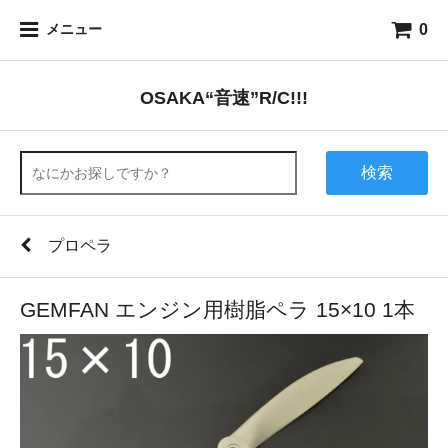
0
メニュー
OSAKA“音速”R/C!!!
検索
プロペラ
GEMFAN エンジン用樹脂ペラ 15×10 1本